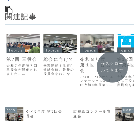
関連記事
Topics
Topics
Topics
Topics
第7回 三役会
総会に向けて
令和８年度
第12回
横スクロー
第１回 会長
と第4回
令和７年度第７回
来週開催する市P
三役会が開催され
連総会前、最後の
会
会
ルできます
ました。
役員会をおこない
7/10、PTAオリエ
令和５年度
１/15（木）に令
ました。総会で提
ンテーションの後
なる三役会
和8年最初の三役
出する各種議案の
に令和8年度第1回
役員会を教
会が開催されまし
最終確認をおこな
会長会が開催され
にて開催し
た。今回は、来年
うとともに、令和
ました。今回は、
た。今年度
度PTAバレーボー
6年度の役員は本
市川市に本社を置
ッチャ大会
ル大会運営の件、
日の会が実質最後
く『三和商事株式
えた交流会
前回に続き来年度
になりますので、
会社』様にお越し
するなど新
事業計画、今年度
P連担当の校長・
いただき、防災備
り組みも行
事業の確認、次回
教頭からお言葉を
令和5年度 第3回会
広報紙コンクール審
蓄や防災教育の重
つ、市内全
会長会の内容、等
頂戴しました。1
長会
査会
要性について講話
入意思の確
について議論が行
年間、ご苦労さま
いただきました。
う、会費の
われました。次回
でした。令和7
災害時の身の守り
使い方など
会長...
年...
方や備えについて
員会、時に
学ぶ有意...
士の方を講
招き...