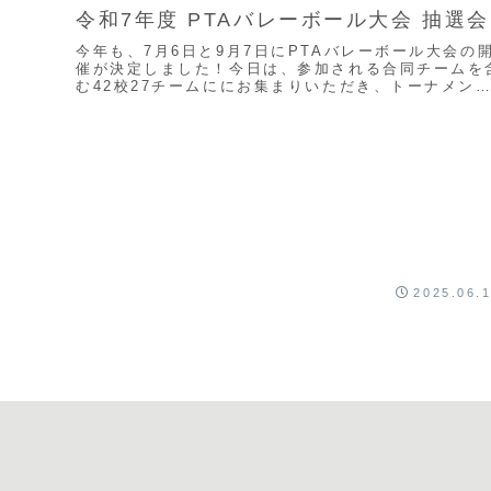
令和7年度 PTAバレーボール大会 抽選会
今年も、7月6日と9月7日にPTAバレーボール大会の
催が決定しました！今日は、参加される合同チームを
む42校27チームににお集まりいただき、トーナメン
の抽選会およびルール確認などの説明会をおこな...
2025.06.