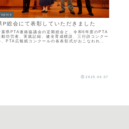
Topics
県P総会にて表彰していただきました
千葉県PTA連絡協議会の定期総会と、令和6年度のPTA
活動功労者、実践記録、健全育成標語、三行詩コンクー
ル、PTA広報紙コンクールの各表彰式がおこなわれま
した。市川市からは、PTA活動功労者でおふたり...
2025.06.07