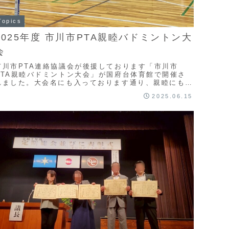
Topics
2025年度 市川市PTA親睦バドミントン大
会
市川市PTA連絡協議会が後援しております「市川市
PTA親睦バドミントン大会」が国府台体育館で開催さ
れました。大会名にも入っております通り、親睦にも重
きを置いている当大会。1校単独チームだけでなく複数
2025.06.15
...