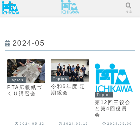
メニュー
検索
2024-05
Topics
Topics
令和6年度 定
PTA広報紙づ
期総会
くり講習会
Topics
第12回三役会
と第4回役員
会
2024.05.22
2024.05.16
2024.05.09