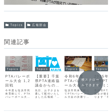
Topics
広報部会
関連記事
Topics
Topics
Topics
Topics
PTAバレーボ
【重要】千葉
令和6年度
2025年
横スクロー
ール大会 1,2
県PTA連絡協
PTAバレーボ
川市PT
回戦
議会からのお
ール大会 決勝
バドミン
ルできます
知らせ
リーグ
大会
今年度も塩浜市民
先日、お子さまを
塩浜市民体育館に
市川市PTA
体育館にて、PTA
通して配付いたし
てPTAバレーボー
議会が後援
バレーボール大会
ました広報紙「P
ル大会の決勝リー
ります「市
が開催されまし
連だより」でもご
グがおこなわれま
PTA親睦バ
た。残念ながら1
紹介した通り、
した。7月7日の予
トン大会」
チームが棄権とな
我々市川市PTA連
選大会を勝ち進ん
台体育館で
ってしまいました
絡協議会も参加し
だ8校による決勝
れました。