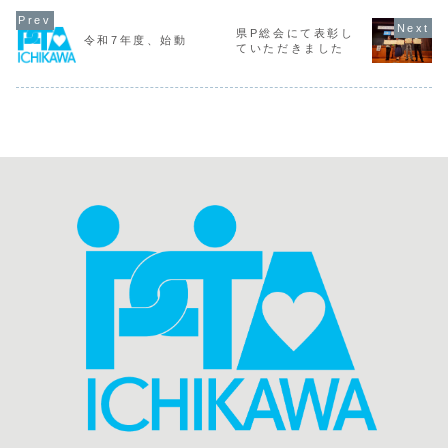
が、第一中・国府
ております千葉県
リーグ、外の気温
にも入って
台小合同チームに
PTA連絡協議会
以上に！？熱い戦
す通り、親
よる選手宣誓のあ
は、公益社団法人
いが繰り広げられ
重きを置い
県P総会にて表彰し
令和7年度、始動
と、42校28チー
日本ＰＴＡ全国協
ました。優勝は南
当大会。1
ていただきました
ムが４つのコート
議会から退会する
新浜小学校、昨年
チームだけ
にわかれて20試合
こととなりまし
に続き連覇を達成
複数校の合
おこなわれまし
た。当件に関しま
されました！おめ
ムを交えた
た。今大会は協...
して、千葉県
でとうござい...
でおこなわれ
PTA...