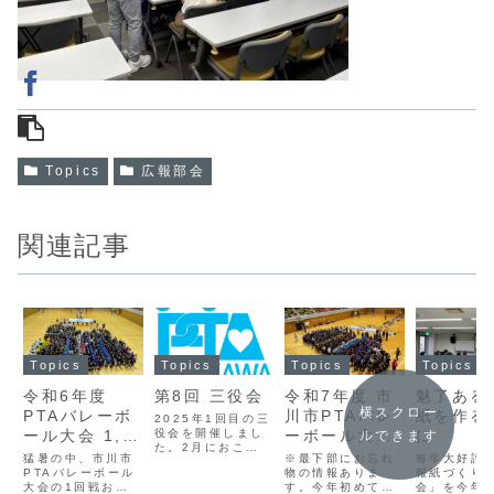
Topics
広報部会
関連記事
Topics
Topics
Topics
Topics
令和6年度
第8回 三役会
令和7年度 市
魅了ある
横スクロー
PTAバレーボ
川市PTAバレ
紙を作る
2025年1回目の三
ール大会 1,2
役会を開催しまし
ーボール大会
に
ルできます
た。2月におこな
回戦
開幕！
猛暑の中、市川市
※最下部にお忘れ
毎年大好評
う会長会の内容確
PTAバレーボール
物の情報ありま
報紙づくり
認や、昨今の県P
大会の1回戦およ
す。今年初めて千
会」を今年
の活動状況、各部