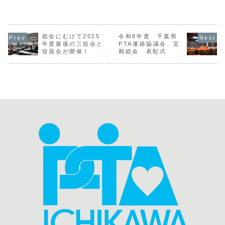
び2回戦がおこな
葉県に熱中症アラ
いたしまし
会の活動報告など
われました。これ
ートが発令された
年は大きく
が共有されまし
までの練習の成果
日曜日、恒例の市
3部構成で
た。
を出すべくチーム
川市PTAバレーボ
序盤は序盤
で声をかけながら
ール大会の1回戦
なニュース
全力でボールを追
総会にむけて2025
令和8年度 千葉県
から3回戦が塩浜
して取り上
う姿がとても印象
体育館にておこな
そこから何
年度最後の三役会と
PTA連絡協議会 定
的でした。2回戦
われました。東国
て伝えるの
役員会が開催！
期総会 表彰式
を勝ち上がった8
分爽風学園PTAチ
実を伝える
チームが9月8日の
ームの選手宣誓の
なく『思い
決勝リーグに進む
後、午前10時から
て伝える重
ことになりま...
4つのコート...
を教えてい
ま...