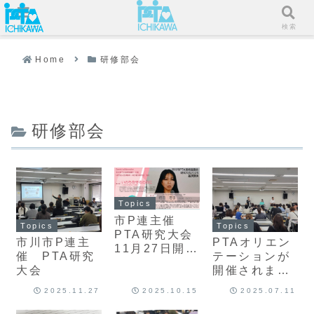
メニュー
検索
Home
研修部会
研修部会
Topics
市P連主催
Topics
Topics
PTA研究大会
市川市P連主
PTAオリエン
11月27日開催
催 PTA研究
テーションが
決定！
大会
開催されまし
た。
2025.11.27
2025.10.15
2025.07.11